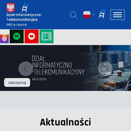
Dział Informatyczno-
Telekomunikacyjny
ANS w Lesznie
zatrzymaj
animację pokazu slajdów
Aktualności