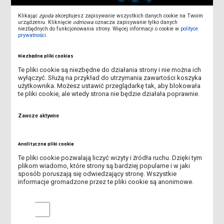
Klikając
zgoda
akceptujesz zapisywanie wszystkich danych cookie na Twoim
urządzeniu. Kliknięcie
odmowa
oznacza zapisywanie tylko danych
Data publikacji: 25 kwietnia 2024
niezbędnych do funkcjonowania strony. Więcej informacji o cookie w
polityce
Dostęp do sieci Internet
prywatności
.
ANS-FREE-WIFI
Niezbędne pliki cookies
Nowa szybsza sieć
Te pliki cookie są niezbędne do działania strony i nie można ich
bezprzewodowa
wyłączyć. Służą na przykład do utrzymania zawartości koszyka
użytkownika. Możesz ustawić przeglądarkę tak, aby blokowała
te pliki cookie, ale wtedy strona nie będzie działała poprawnie.
Data publikacji: 22 lutego 2024
Jak zmienić hasło do konta
Office 365?
Zawsze aktywne
Instrukcja zmiany hasła
Analityczne pliki cookie
Te pliki cookie pozwalają liczyć wizyty i źródła ruchu. Dzięki tym
Data publikacji: 03 października
plikom wiadomo, które strony są bardziej popularne i w jaki
sposób poruszają się odwiedzający stronę. Wszystkie
2023
informacje gromadzone przez te pliki cookie są anonimowe.
Konfiguracja dodatkowego
zabezpieczenia w Office
365
Analityczne pliki cookie
Zabezpieczenie dostępu do konta