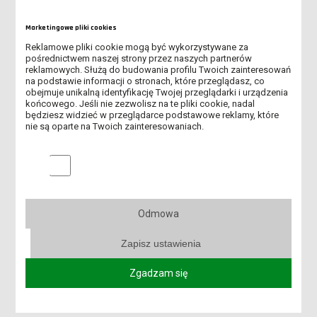
Data publikacji: 01 października
Marketingowe pliki cookies
2022
Reklamowe pliki cookie mogą być wykorzystywane za
Procedura
pośrednictwem naszej strony przez naszych partnerów
resetowania/ustawienia
reklamowych. Służą do budowania profilu Twoich zainteresowań
nowego hasła do systemu
na podstawie informacji o stronach, które przeglądasz, co
USOS
obejmuje unikalną identyfikację Twojej przeglądarki i urządzenia
końcowego. Jeśli nie zezwolisz na te pliki cookie, nadal
Jak ustawić nowe hasło do USOS
będziesz widzieć w przeglądarce podstawowe reklamy, które
nie są oparte na Twoich zainteresowaniach.
Data publikacji: 01 października
Marketingowe pliki cookies
2022
Resetowanie/ustawienie
nowego hasła do konta
Office/Microsoft 365
Odmowa
W jaki sposób ustawić hasło do
Teams oraz poczty studenckiej
Zapisz ustawienia
Zgadzam się
WIĘCEJ AKTUALNOŚCI