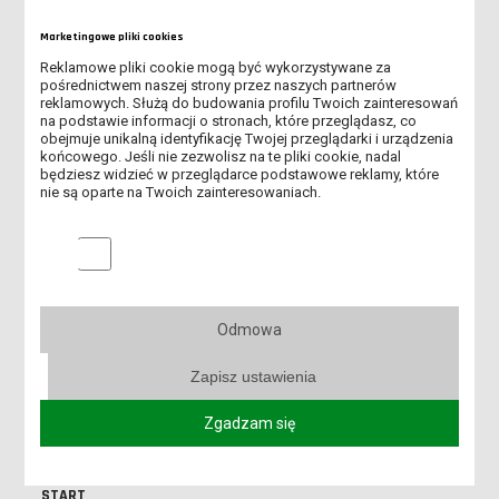
Instrukcja pierwszego logowania
Marketingowe pliki cookies
do USOS (pdf, 724.86K)
Reklamowe pliki cookie mogą być wykorzystywane za
pośrednictwem naszej strony przez naszych partnerów
reklamowych. Służą do budowania profilu Twoich zainteresowań
na podstawie informacji o stronach, które przeglądasz, co
obejmuje unikalną identyfikację Twojej przeglądarki i urządzenia
końcowego. Jeśli nie zezwolisz na te pliki cookie, nadal
Instrukcja użytkownika USOS (pdf,
będziesz widzieć w przeglądarce podstawowe reklamy, które
nie są oparte na Twoich zainteresowaniach.
2.34M)
Marketingowe pliki cookies
Instrukcja dodawania zdjęcia do
Odmowa
USOS (pdf, 553.16K)
Zapisz ustawienia
Zgadzam się
START