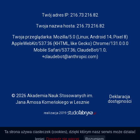
Twój adres IP: 216.73.216.82
Twoja nazwa hosta: 216.73.216.82
Twoja przeglądarka: Mozilla/5.0 (Linux; Android 14; Pixel 8)
AppleWebKit/537.36 (KHTML, like Gecko) Chrome/131.0.0.0
Mobile Safari/537.36; ClaudeBot/1.0;
+claudebot@anthropic.com)
© 2026 Akademia Nauk Stosowanych im.
Deklaracja
dostępności
Jana Amosa Komeńskiego w Lesznie
realizacja 2019
Ta strona używa ciasteczek (cookies), dzięki którym nasz serwis może działać
lepiej.
Dowiedz się więcej
Rozumiem