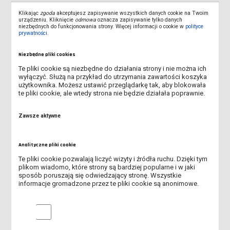
Klikając
zgoda
akceptujesz zapisywanie wszystkich danych cookie na Twoim
urządzeniu. Kliknięcie
odmowa
oznacza zapisywanie tylko danych
Instrukcja MOODLE - student (pdf,
niezbędnych do funkcjonowania strony. Więcej informacji o cookie w
polityce
579.69K)
prywatności
.
Niezbędne pliki cookies
Te pliki cookie są niezbędne do działania strony i nie można ich
wyłączyć. Służą na przykład do utrzymania zawartości koszyka
użytkownika. Możesz ustawić przeglądarkę tak, aby blokowała
te pliki cookie, ale wtedy strona nie będzie działała poprawnie.
Instrukcja konfiguracji połączenia
VPN (pdf, 819.06K)
Zawsze aktywne
Analityczne pliki cookie
Te pliki cookie pozwalają liczyć wizyty i źródła ruchu. Dzięki tym
Instrukcja logowania do sieci WIFI
plikom wiadomo, które strony są bardziej popularne i w jaki
sposób poruszają się odwiedzający stronę. Wszystkie
(pdf, 1.15M)
informacje gromadzone przez te pliki cookie są anonimowe.
Analityczne pliki cookie