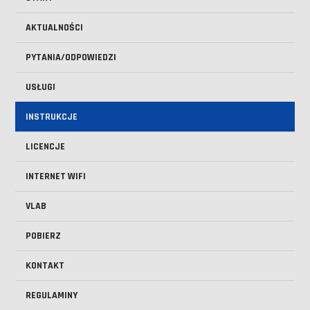
AKTUALNOŚCI
PYTANIA/ODPOWIEDZI
USŁUGI
INSTRUKCJE
LICENCJE
INTERNET WIFI
VLAB
POBIERZ
KONTAKT
REGULAMINY