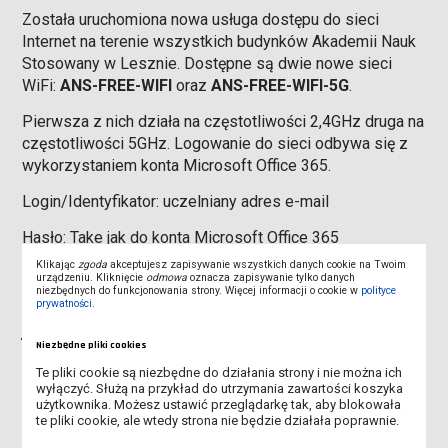
Została uruchomiona nowa usługa dostępu do sieci
Internet na terenie wszystkich budynków Akademii Nauk
Stosowany w Lesznie. Dostępne są dwie nowe sieci
WiFi:
ANS-FREE-WIFI
oraz
ANS-FREE-WIFI-5G
.
Pierwsza z nich działa na częstotliwości 2,4GHz druga na
częstotliwości 5GHz. Logowanie do sieci odbywa się z
wykorzystaniem konta Microsoft Office 365.
Login/Identyfikator: uczelniany adres e-mail
Hasło: Take jak do konta Microsoft Office 365
Klikając
zgoda
akceptujesz zapisywanie wszystkich danych cookie na Twoim
Uwaga!
urządzeniu. Kliknięcie
odmowa
oznacza zapisywanie tylko danych
niezbędnych do funkcjonowania strony. Więcej informacji o cookie w
polityce
prywatności
.
PRZED
zalogowaniem się do sieci WiFi, należy
jednorazowo
wykonać operację zmiany hasła do konta
Niezbędne pliki cookies
Microsoft Office 365 -
zgodnie z instrukcją
.
Te pliki cookie są niezbędne do działania strony i nie można ich
INSTRUKCJA
logowania do sieci WIFI dostępna w
wyłączyć. Służą na przykład do utrzymania zawartości koszyka
użytkownika. Możesz ustawić przeglądarkę tak, aby blokowała
zakładce Instrukcje.
te pliki cookie, ale wtedy strona nie będzie działała poprawnie.