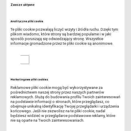
Zawsze aktywne
Analityczne pliki cookie
INFORMACJA DLA STUDENTÓW I ROKU ANS
Te pliki cookie pozwalają liczyć wizyty i źródła ruchu. Dzięki tym
plikom wiadomo, które strony są bardziej popularne i w jaki
BEZPŁATNE OPROGRAMOWANIE DLA STUDENTÓW
sposób poruszają się odwiedzający stronę. Wszystkie
informacje gromadzone przez te pliki cookie są anonimowe.
DOSTĘP DO ZASOBÓW ANS PRZEZ VPN
Analityczne pliki cookie
DOSTĘP DO SIECI INTERNET ANS-FREE-WIFI
JAK ZMIENIĆ HASŁO DO KONTA OFFICE 365?
Marketingowe pliki cookies
KONFIGURACJA DODATKOWEGO ZABEZPIECZENIA W OFFICE 365
Reklamowe pliki cookie mogą być wykorzystywane za
pośrednictwem naszej strony przez naszych partnerów
reklamowych. Służą do budowania profilu Twoich zainteresowań
PROCEDURA RESETOWANIA/USTAWIENIA NOWEGO HASŁA DO
na podstawie informacji o stronach, które przeglądasz, co
SYSTEMU USOS
obejmuje unikalną identyfikację Twojej przeglądarki i urządzenia
końcowego. Jeśli nie zezwolisz na te pliki cookie, nadal
RESETOWANIE/USTAWIENIE NOWEGO HASŁA DO KONTA
będziesz widzieć w przeglądarce podstawowe reklamy, które
nie są oparte na Twoich zainteresowaniach.
OFFICE/MICROSOFT 365