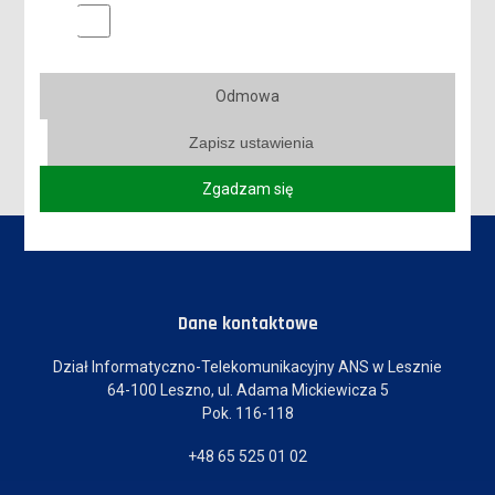
JAK ZALOGOWAĆ SIĘ DO TEAMS
Marketingowe pliki cookies
UWIERZYTELNIANIE WIELOSKŁADNIKOWE W OFFICE 365
Odmowa
WYSZUKIWANIE STUDENTÓW W TEAMS
Zapisz ustawienia
Zgadzam się
Dane kontaktowe
Dział Informatyczno-Telekomunikacyjny ANS w Lesznie
64-100 Leszno, ul. Adama Mickiewicza 5
Pok. 116-118
+48 65 525 01 02